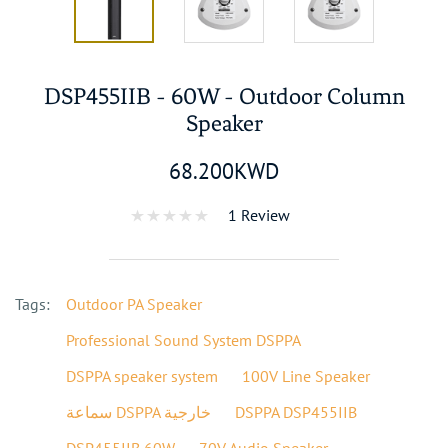
DSP455IIB - 60W - Outdoor Column
Speaker
68.200KWD
1 Review
Tags:
Outdoor PA Speaker
Professional Sound System DSPPA
DSPPA speaker system
100V Line Speaker
سماعة DSPPA خارجية
DSPPA DSP455IIB
DSP455IIB 60W
70V Audio Speaker