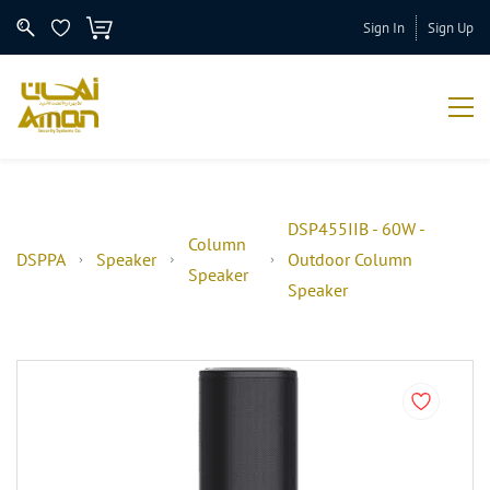
Sign In
Sign Up
DSP455IIB - 60W -
Column
DSPPA
Speaker
Outdoor Column
Speaker
Speaker